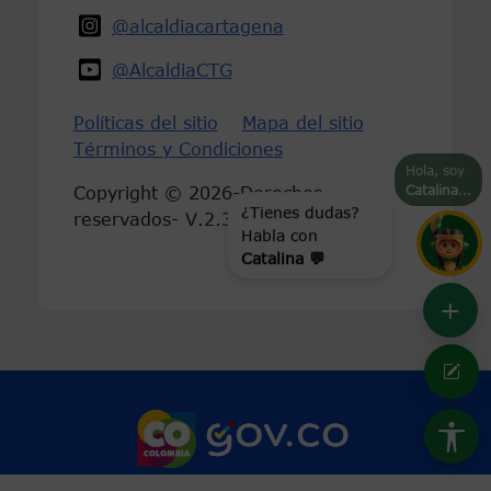
@alcaldiacartagena
@AlcaldiaCTG
Políticas del sitio
Mapa del sitio
Términos y Condiciones
Hola, soy
Catalina
...
Copyright © 2026-Derechos
¿Tienes dudas?
reservados- V.2.3
Habla con
Catalina 💬
+
Marca Colombia
Logo Gobierno 