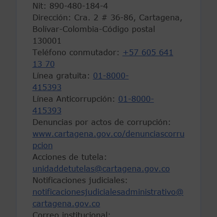
Nit: 890-480-184-4
Dirección: Cra. 2 # 36-86, Cartagena,
Bolívar-Colombia-Código postal
130001
Teléfono conmutador:
+57 605 641
13 70
Línea gratuita:
01-8000-
415393
Línea Anticorrupción:
01-8000-
415393
Denuncias por actos de corrupción:
www.cartagena.gov.co/denunciascorru
pcion
Acciones de tutela:
unidaddetutelas@cartagena.gov.co
Notificaciones judiciales:
notificacionesjudicialesadministrativo@
cartagena.gov.co
Correo institucional: