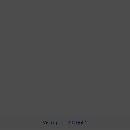
PRESIDENCIA
ASOCAPITALES
COMPRA EFICIENTE
PROCURADURIA
CNSC
URNA DE CRISTAL
CONTRALORÍA
PERSONERIA
CONCEJO DISTRITAL
TRANSPARENCIA
Visto por: 2020605