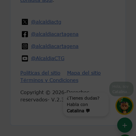
consulta aquí
.
@alcaldiactg
@alcaldiacartagena
@alcaldiacartagena
@AlcaldiaCTG
Políticas del sitio
Mapa del sitio
Términos y Condiciones
Hola, soy
Catalina
...
Copyright © 2026-Derechos
reservados- V.2.3
¿Tienes dudas?
Habla con
Catalina 💬
+