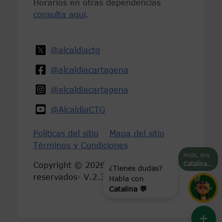
Horarios en otras dependencias
consulta aquí
.
@alcaldiactg
@alcaldiacartagena
@alcaldiacartagena
@AlcaldiaCTG
Políticas del sitio
Mapa del sitio
Términos y Condiciones
Hola, soy
Catalina
...
Copyright © 2026-Derechos
¿Tienes dudas?
reservados- V.2.3
Habla con
Catalina 💬
+