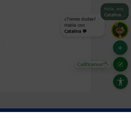
Hola, soy
Catalina
...
¿Tienes dudas?
Habla con
Catalina 💬
G
+
Califícanos!🖐
Conoce GOV.CO aquí