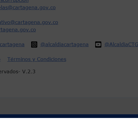
scorrupcion
elas@cartagena.gov.co
rativo@cartagena.gov.co
rtagena.gov.co
acartagena
@alcaldiacartagena
@AlcaldiaCT
o
Términos y Condiciones
ervados- V.2.3
 de Colombia