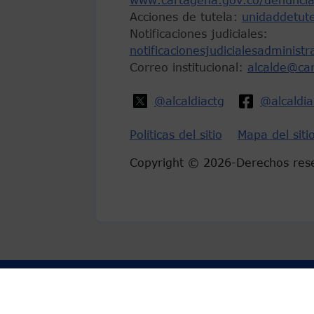
www.cartagena.gov.co/denuncia
Acciones de tutela:
unidaddetut
Notificaciones judiciales:
notificacionesjudicialesadminist
Correo institucional:
alcalde@ca
@alcaldiactg
@alcaldi
Políticas del sitio
Mapa del siti
Copyright © 2026-Derechos res
Marca Colombia
Logo Gobierno