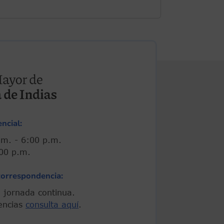
ncial:
00 a.m. - 6:00 p.m.
 5:00 p.m.
correspondencia:
 En jornada continua.
encias
consulta aquí
.