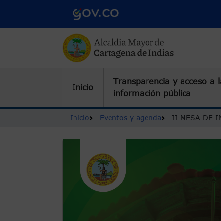
Pasar al contenido principal
Transparencia y acceso a l
Inicio
información pública
Ruta de navegación
Inicio
Eventos y agenda
II MESA DE 