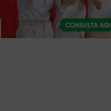
Trámites y servicios
Selecciona el trámite o servicio que necesites
Ventanilla única