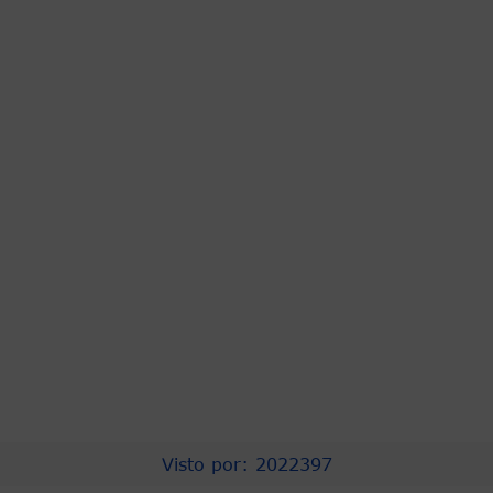
PRESIDENCIA
ASOCAPITALES
COMPRA EFICIENTE
PROCURADURIA
CNSC
URNA DE CRISTAL
CONTRALORÍA
PERSONERIA
CONCEJO DISTRITAL
TRANSPARENCIA
Visto por: 2022397