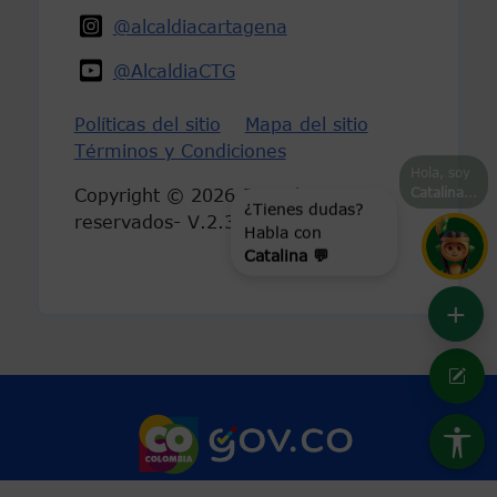
@alcaldiacartagena
@AlcaldiaCTG
Políticas del sitio
Mapa del sitio
Términos y Condiciones
Hola, soy
Catalina
...
Copyright © 2026-Derechos
reservados- V.2.3
¿Tienes dudas?
Habla con
Catalina 💬
+
Marca Colombia
Logo Gobierno 