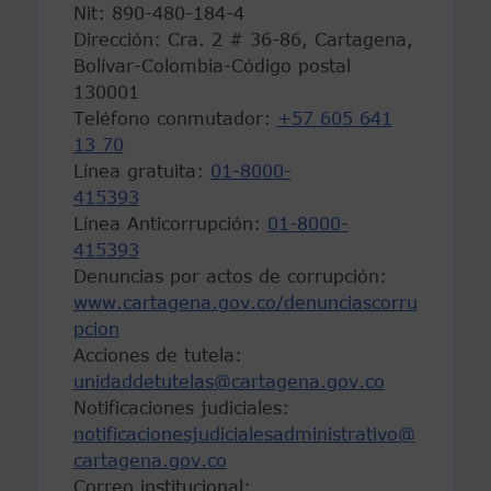
Nit: 890-480-184-4
Dirección: Cra. 2 # 36-86, Cartagena,
Bolívar-Colombia-Código postal
130001
Teléfono conmutador:
+57 605 641
13 70
Línea gratuita:
01-8000-
415393
Línea Anticorrupción:
01-8000-
415393
Denuncias por actos de corrupción:
www.cartagena.gov.co/denunciascorru
pcion
Acciones de tutela:
unidaddetutelas@cartagena.gov.co
Notificaciones judiciales:
notificacionesjudicialesadministrativo@
cartagena.gov.co
Correo institucional: