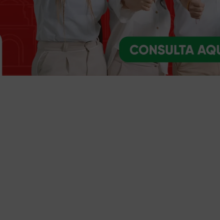
Trámites y servicios
Selecciona el trámite o servicio que necesites
Ventanilla única