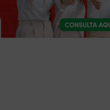
Trámites y servicios
Selecciona el trámite o servicio que necesites
Ventanilla única