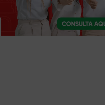
Trámites y servicios
Selecciona el trámite o servicio que necesites
Ventanilla única