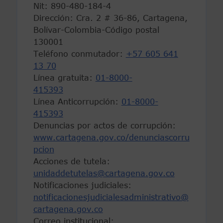
Nit: 890-480-184-4
Dirección: Cra. 2 # 36-86, Cartagena,
Bolívar-Colombia-Código postal
130001
Teléfono conmutador:
+57 605 641
13 70
Línea gratuita:
01-8000-
415393
Línea Anticorrupción:
01-8000-
415393
Denuncias por actos de corrupción:
www.cartagena.gov.co/denunciascorru
pcion
Acciones de tutela:
unidaddetutelas@cartagena.gov.co
Notificaciones judiciales:
notificacionesjudicialesadministrativo@
cartagena.gov.co
Correo institucional: