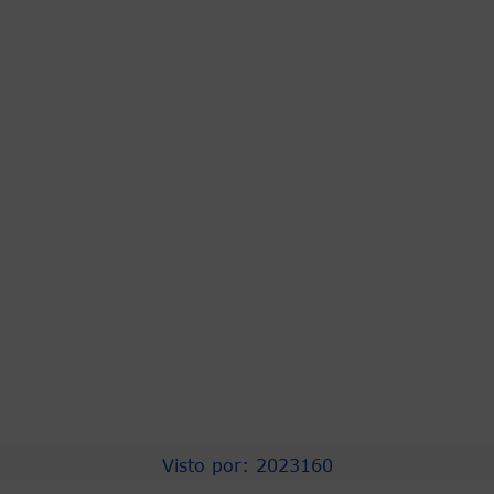
PRESIDENCIA
ASOCAPITALES
COMPRA EFICIENTE
PROCURADURIA
CNSC
URNA DE CRISTAL
CONTRALORÍA
PERSONERIA
CONCEJO DISTRITAL
TRANSPARENCIA
Visto por: 2023160