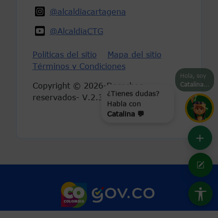
@alcaldiacartagena
@AlcaldiaCTG
Políticas del sitio
Mapa del sitio
Términos y Condiciones
Hola, soy
Catalina
...
Copyright © 2026-Derechos
¿Tienes dudas?
reservados- V.2.3
Habla con
Catalina 💬
+
Marca Colombia
Logo Gobierno 