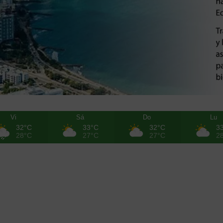
Vi
Sá
Do
Lu
32°C
33°C
32°C
3
28°C
27°C
27°C
2
Noticias