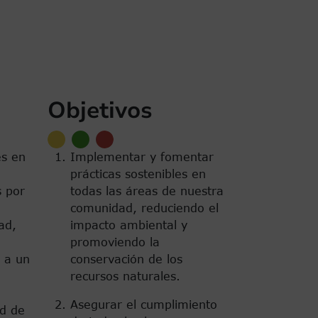
iente página
Última página
iente ›
Ultimo »
Objetivos
es en
Implementar y fomentar
prácticas sostenibles en
s por
todas las áreas de nuestra
comunidad, reduciendo el
ad,
impacto ambiental y
promoviendo la
 a un
conservación de los
recursos naturales.
Asegurar el cumplimiento
ad de