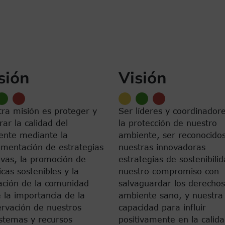
Primera página
Página anterior
Page
Página actual
Page
Sigu
« Primero
‹ Anterior
1
2
3
…
Sigu
sión
Visión
ra misión es proteger y
Ser líderes y coordinador
ar la calidad del
la protección de nuestro
ente mediante la
ambiente, ser reconocido
mentación de estrategias
nuestras innovadoras
ivas, la promoción de
estrategias de sostenibilid
icas sostenibles y la
nuestro compromiso con
ación de la comunidad
salvaguardar los derechos
 la importancia de la
ambiente sano, y nuestra
rvación de nuestros
capacidad para influir
stemas y recursos
positivamente en la calid