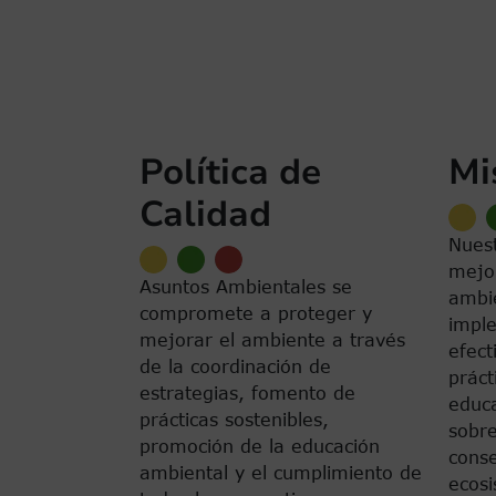
Paginación
Política de
Mi
Calidad
Nuest
mejor
Asuntos Ambientales se
ambi
compromete a proteger y
imple
mejorar el ambiente a través
efect
de la coordinación de
práct
estrategias, fomento de
educ
prácticas sostenibles,
sobre
promoción de la educación
conse
ambiental y el cumplimiento de
ecosi