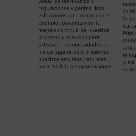
todas las normativas y
natur
regulaciones vigentes. Nos
colab
esforzamos por liderar con el
Depen
ejemplo, garantizando la
Cart
mejora continua de nuestros
Públi
procesos y servicios para
mane
satisfacer las necesidades de
artic
los cartageneros y preservar
el lo
nuestros recursos naturales
y así
para las futuras generaciones.
soste