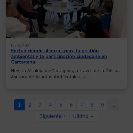
Dic 6, 2024
Fortaleciendo alianzas para la gestión
ambiental y la participación ciudadana en
Cartagena
Hoy, la Alcaldía de Cartagena, a través de la Oficina
Asesora de Asuntos Ambientales, s...
Paginación
Página actual
Page
Page
Page
Page
Page
Page
Page
Page
1
2
3
4
5
6
7
8
9
…
Siguiente página
Última página
Siguiente ›
Ultimo »