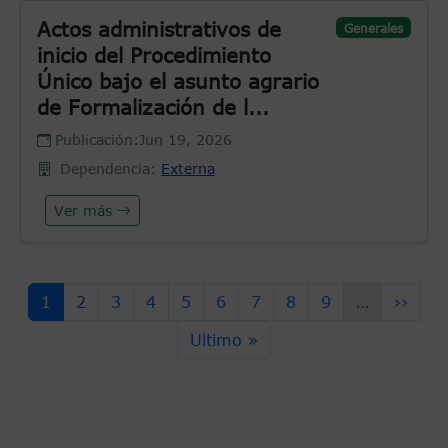
Actos administrativos de
Generales
inicio del Procedimiento
Único bajo el asunto agrario
de Formalización de l...
Publicación:
Jun 19, 2026
Dependencia:
Externa
Ver más
Paginación
Página actual
Page
Page
Page
Page
Page
Page
Page
Page
Siguie
1
2
3
4
5
6
7
8
9
…
››
Última página
Ultimo »