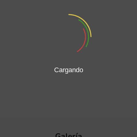
REVISTA JURIDICA
La Revista Jurídica del Distr
de Cartagena de Indias...
Acceso Defensa Judicial
Conjunto de acciones legal
Cargando
emprendidas para proteger
Galería