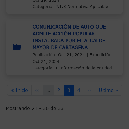
Oct 29, 2024
Categoría: 2.1.3 Normativa Aplicable
COMUNICACIÓN DE AUTO QUE
ADMITE ACCIÓN POPULAR
INSTAURADA POR EL ALCALDE
MAYOR DE CARTAGENA
Publicación:
Oct 21, 2024
| Expedición:
Oct 21, 2024
Categoría: 1.Información de la entidad
Paginación
Primera página
Página anterior
Page
Página actual
Page
Siguiente página
Última págin
« Inicio
‹‹
…
2
3
4
››
Último »
Mostrando 21 - 30 de 33