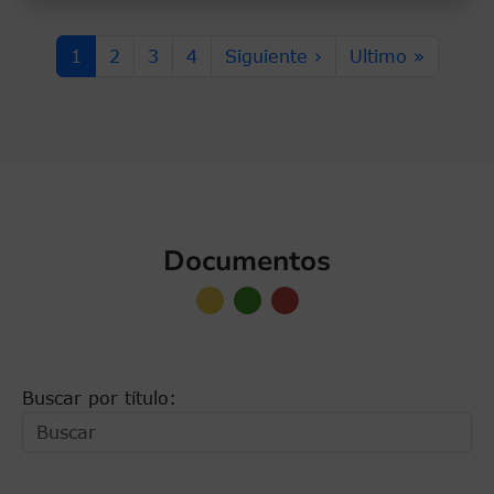
Paginación
Página actual
Page
Page
Page
Siguiente página
Última página
1
2
3
4
Siguiente ›
Ultimo »
Documentos
Buscar por título: