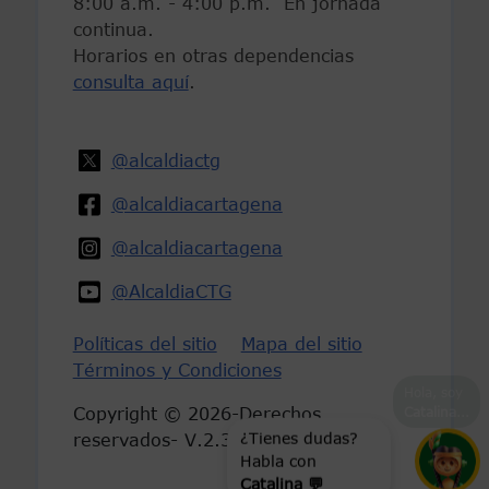
8:00 a.m. - 4:00 p.m. En jornada
continua.
Horarios en otras dependencias
consulta aquí
.
@alcaldiactg
@alcaldiacartagena
@alcaldiacartagena
@AlcaldiaCTG
Políticas del sitio
Mapa del sitio
Términos y Condiciones
Hola, soy
Catalina
...
Copyright © 2026-Derechos
reservados- V.2.3
¿Tienes dudas?
Habla con
Catalina 💬