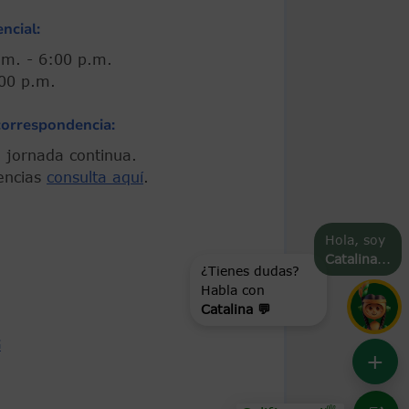
ncial:
00 a.m. - 6:00 p.m.
 5:00 p.m.
correspondencia:
 En jornada continua.
encias
consulta aquí
.
Hola, soy
Catalina
...
¿Tienes dudas?
Habla con
Catalina 💬
G
+