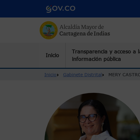
Pasar al contenido principal
Transparencia y acceso a l
Inicio
información pública
Ruta de navegación
Inicio
Gabinete Distrital
MERY CASTR