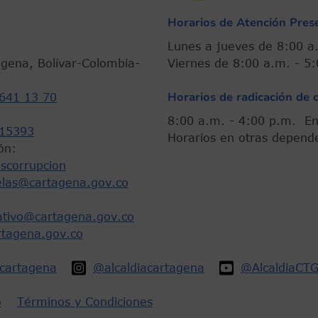
Horarios de Atención Prese
Lunes a jueves de 8:
agena, Bolívar-Colombia-
Viernes de 8:00 a.m. -
Horarios de radicación de 
641 13 70
8:00 a.m. - 4:00 p.m.
15393
Horarios en otras depend
ón:
scorrupcion
elas@cartagena.gov.co
rativo@cartagena.gov.co
rtagena.gov.co
acartagena
@alcaldiacartagena
@AlcaldiaCT
o
Términos y Condiciones