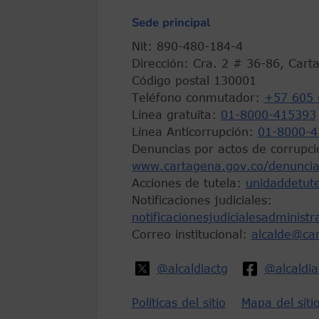
Sede principal
Nit: 890-480-184-4
Dirección: Cra. 2 # 36-86, Cart
Código postal 130001
Teléfono conmutador:
+57 605 
Línea gratuita:
01-8000-415393
Línea Anticorrupción:
01-8000-4
Denuncias por actos de corrupci
www.cartagena.gov.co/denuncia
Acciones de tutela:
unidaddetut
Notificaciones judiciales:
notificacionesjudicialesadminist
Correo institucional:
alcalde@ca
@alcaldiactg
@alcaldi
Políticas del sitio
Mapa del siti