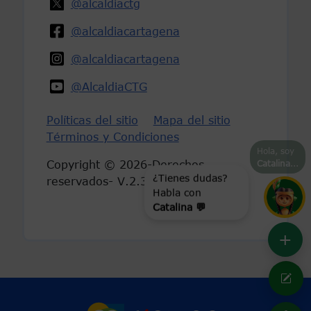
@alcaldiactg
@alcaldiacartagena
@alcaldiacartagena
@AlcaldiaCTG
Políticas del sitio
Mapa del sitio
Términos y Condiciones
Hola, soy
Copyright © 2026-Derechos
Catalina
...
reservados- V.2.3
¿Tienes dudas?
Habla con
Catalina 💬
+
Marca Colombia