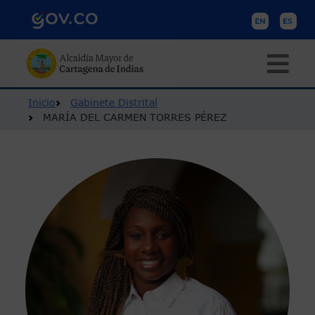
Pasar al contenido principal
Ruta de navegación
Inicio
Gabinete Distrital
MARÍA DEL CARMEN TORRES PÉREZ