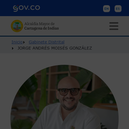
Pasar al contenido principal
Ruta de navegación
Inicio
Gabinete Distrital
JORGE ANDRÉS MOISÉS GONZÁLEZ