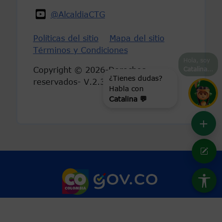
@AlcaldiaCTG
Políticas del sitio
Mapa del sitio
Términos y Condiciones
Hola, soy
Copyright © 2026-Derechos
Catalina
...
reservados- V.2.3
¿Tienes dudas?
Habla con
Catalina 💬
+
Marca Colombia
Logo Gobierno 
Conoce GOV.CO aquí