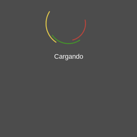
Categorias
Buscar por título:
Cargando
Informe de Austeridad y Eficiencia
del Gasto Público 2022
Publicación:
Mar 8, 2024
| Expedición:
Oct 25, 2022
Categoría: 4.8 Informes de la Oficina de
Control Interno
Tercer seguimiento PAAC 2023
Publicación:
Ene 17, 2024
| Expedición:
Dic 31, 2023
Categoría: 4.8.2 Seguimiento al
Programa de Transparencia y Ética Pública
Informe de Ley evaluación al SCI
2do semestre 2023
Publicación:
Ene 16, 2024
| Expedición:
Dic 30, 2023