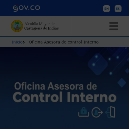
Pasar al contenido principal
Ruta de navegación
Inicio
Oficina Asesora de control Interno