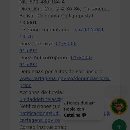
Nit: 890-480-184-4
Dirección: Cra. 2 # 36-86, Cartagena,
Bolívar-Colombia-Código postal
130001
Teléfono conmutador:
+57 605 641
13 70
Línea gratuita:
01-8000-
415393
Línea Anticorrupción:
01-8000-
415393
Denuncias por actos de corrupción:
www.cartagena.gov.co/denunciascorru
pcion
Hola, soy
Acciones de tutela:
Catalina
...
unidaddetutelas@cartagena.gov.co
¿Tienes dudas?
Notificaciones judiciales:
Habla con
Catalina 💬
notificacionesjudicialesadministrativo@
cartagena.gov.co
+
Correo institucional: