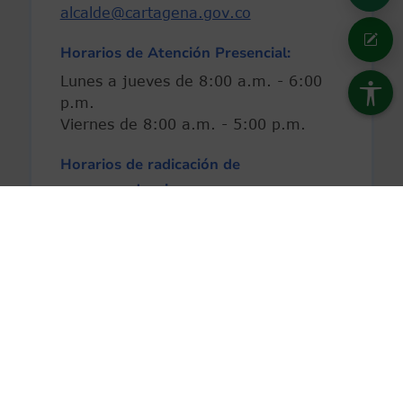
alcalde@cartagena.gov.co
Horarios de Atención Presencial:
Lunes a jueves de 8:00 a.m. - 6:00
p.m.
Viernes de 8:00 a.m. - 5:00 p.m.
Horarios de radicación de
correspondencia:
8:00 a.m. - 4:00 p.m. En jornada
continua.
Horarios en otras dependencias
consulta aquí
.
@alcaldiactg
@alcaldiacartagena