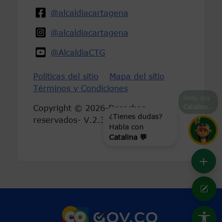
@alcaldiacartagena
@alcaldiacartagena
@AlcaldiaCTG
Políticas del sitio
Mapa del sitio
Términos y Condiciones
Hola, soy
Catalina
...
Copyright © 2026-Derechos
reservados- V.2.3
¿Tienes dudas?
Habla con
Catalina 💬
+
Marca Colombia
Logo Gobierno 