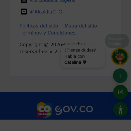
@AlcaldiaCTG
Políticas del sitio
Mapa del sitio
Términos y Condiciones
Hola, soy
Catalina
...
Copyright © 2026-Derechos
reservados- V.2.3
¿Tienes dudas?
Habla con
Catalina 💬
+
Marca Colombia
Logo Gobierno 
Conoce GOV.CO aquí