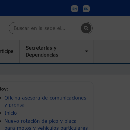
Buscar en Cartagena
Secretarias y
rticipa
submenu
Toggle submenu
Dependencias
oy:
Oficina asesora de comunicaciones
y prensa
Inicio
Nuevo rotación de pico y placa
para motos y vehículos particulares