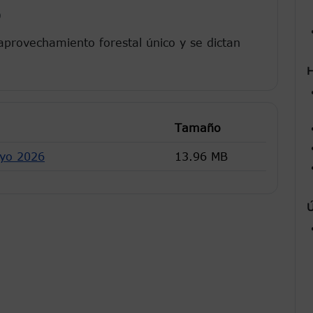
9
aprovechamiento forestal único y se dictan
H
Tamaño
ayo 2026
13.96 MB
Ú