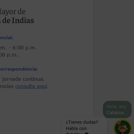
ncial:
00 a.m. - 6:00 p.m.
 5:00 p.m.
correspondencia:
 En jornada continua.
encias
consulta aquí
.
Hola, soy
Catalina
...
¿Tienes dudas?
Habla con