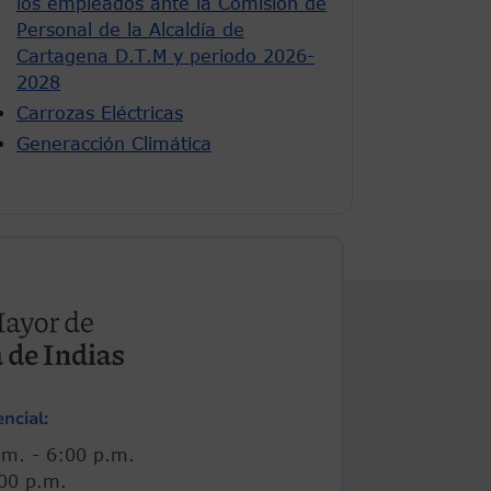
los empleados ante la Comisión de
Personal de la Alcaldía de
Cartagena D.T.M y periodo 2026-
2028
Carrozas Eléctricas
Generacción Climática
ncial:
00 a.m. - 6:00 p.m.
 5:00 p.m.