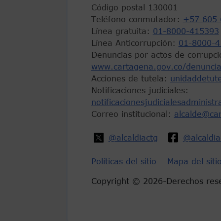
Código postal 130001
Teléfono conmutador:
+57 605 
Línea gratuita:
01-8000-415393
Línea Anticorrupción:
01-8000-4
Denuncias por actos de corrupci
www.cartagena.gov.co/denuncia
Acciones de tutela:
unidaddetut
Notificaciones judiciales:
notificacionesjudicialesadminist
Correo institucional:
alcalde@ca
@alcaldiactg
@alcaldi
Políticas del sitio
Mapa del siti
Copyright © 2026-Derechos res