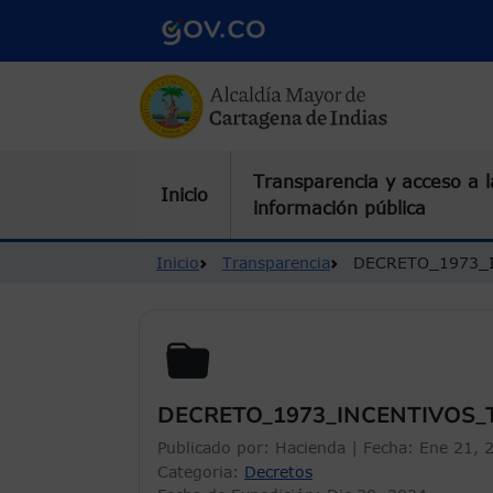
Pasar al contenido principal
Transparencia y acceso a l
Inicio
información pública
Ruta de navegación
Inicio
Transparencia
DECRETO_1973_
DECRETO_1973_INCENTIVOS_
Publicado por:
Hacienda
| Fecha:
Ene 21, 
Categoria:
Decretos