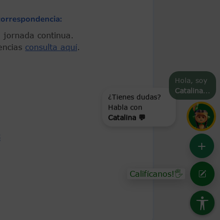
correspondencia:
 En jornada continua.
encias
consulta aquí
.
Hola, soy
Catalina
...
¿Tienes dudas?
Habla con
Catalina 💬
G
+
Califícanos!🖐