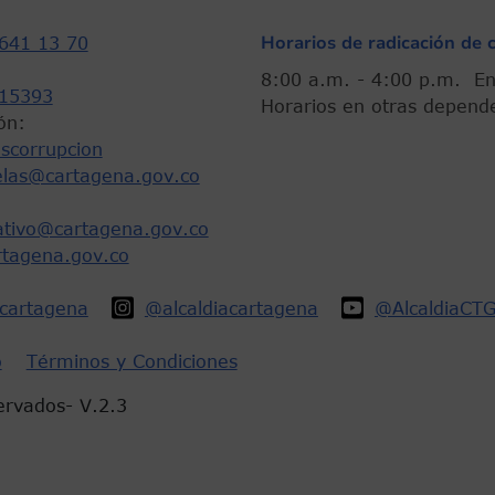
Horarios de radicación de 
641 13 70
8:00 a.m. - 4:00 p.m.
15393
Horarios en otras depend
ón:
scorrupcion
elas@cartagena.gov.co
rativo@cartagena.gov.co
rtagena.gov.co
acartagena
@alcaldiacartagena
@AlcaldiaCT
o
Términos y Condiciones
ervados- V.2.3