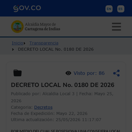
Pasar al contenido principal
Ruta de navegación
Inicio
Transparencia
DECRETO LOCAL No. 0180 DE 2026
Visto por: 86
DECRETO LOCAL No. 0180 DE 2026
Publicado por:
Alcaldia Local 3
| Fecha:
Mayo 25,
2026
Categoria:
Decretos
Fecha de Expedición:
Mayo 22, 2026
Ultima actualización: 25/05/2026 11:17:07
POR MEDIO DEL CUAL SE POSESIONA UNA CONSEJERA LOCAL 