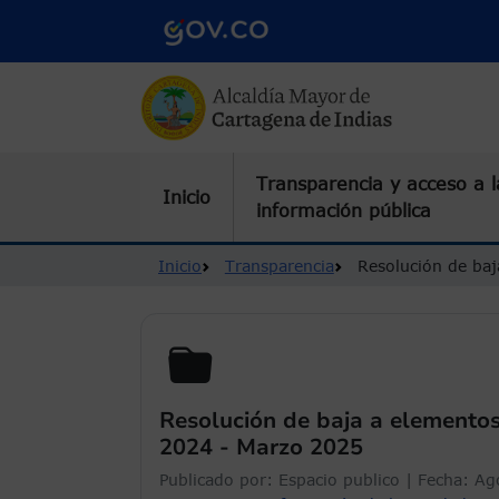
Pasar al contenido principal
Transparencia y acceso a l
Inicio
información pública
Ruta de navegación
Inicio
Transparencia
Resolución de ba
Resolución de baja a elemento
2024 - Marzo 2025
Publicado por:
Espacio publico
| Fecha:
Ag