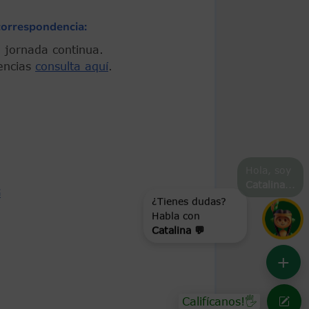
correspondencia:
 En jornada continua.
encias
consulta aquí
.
Hola, soy
Catalina
...
G
¿Tienes dudas?
Habla con
Catalina 💬
+
Califícanos!🖐