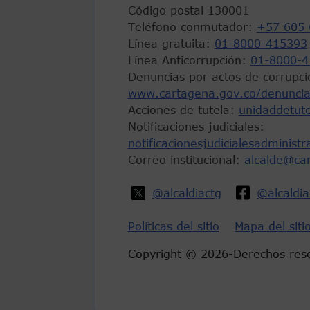
Código postal 130001
Teléfono conmutador:
+57 605 
Línea gratuita:
01-8000-415393
Línea Anticorrupción:
01-8000-4
Denuncias por actos de corrupci
www.cartagena.gov.co/denuncia
Acciones de tutela:
unidaddetut
Notificaciones judiciales:
notificacionesjudicialesadminist
Correo institucional:
alcalde@ca
@alcaldiactg
@alcaldi
Políticas del sitio
Mapa del siti
Copyright © 2026-Derechos res