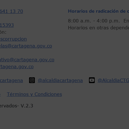
Horarios de radicación de 
641 13 70
8:00 a.m. - 4:00 p.m.
15393
Horarios en otras depend
ón:
scorrupcion
elas@cartagena.gov.co
rativo@cartagena.gov.co
rtagena.gov.co
acartagena
@alcaldiacartagena
@AlcaldiaCT
o
Términos y Condiciones
ervados- V.2.3