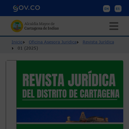
Pasar al contenido principal
Ruta de navegación
Inicio
Oficina Asesora Juridica
Revista Jurídica
01 (2025)