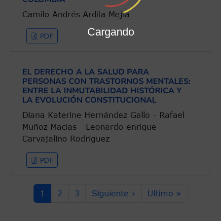
Camilo Andrés Ardila Mejía
Cargando
PDF
EL DERECHO A LA SALUD PARA
PERSONAS CON TRASTORNOS MENTALES:
ENTRE LA INMUTABILIDAD HISTÓRICA Y
LA EVOLUCIÓN CONSTITUCIONAL
Diana Katerine Hernández Gallo - Rafael
Muñoz Macias - Leonardo enrique
Carvajalino Rodríguez
PDF
Paginación
Página actual
Page
Page
Siguiente página
Última página
1
2
3
Siguiente ›
Ultimo »