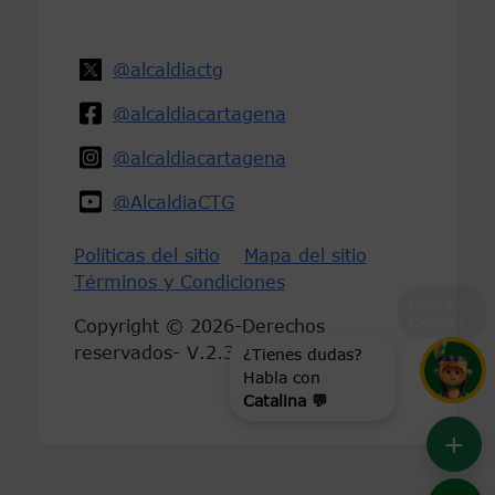
@alcaldiactg
@alcaldiacartagena
@alcaldiacartagena
@AlcaldiaCTG
Políticas del sitio
Mapa del sitio
Términos y Condiciones
Hola, soy
Catalina
...
Copyright © 2026-Derechos
reservados- V.2.3
¿Tienes dudas?
Habla con
Catalina 💬
+