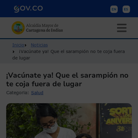
Pasar al contenido principal
Ruta de navegación
Inicio
Noticias
¡Vacúnate ya! Que el sarampión no te coja fuera
de lugar
¡Vacúnate ya! Que el sarampión no
te coja fuera de lugar
Categoria
Salud