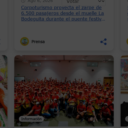
Ago 6, 2026
Corpoturismo proyecta el zarpe de
6.500 pasajeros desde el muelle La
l
Bodeguita durante el puente festivo
del 7 al 9 de agosto
Prensa
Información