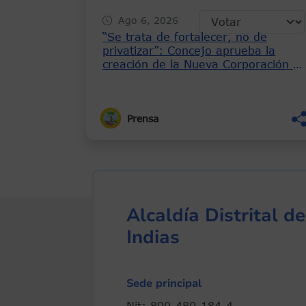
Ago 6, 2026
“Se trata de fortalecer, no de
privatizar”: Concejo aprueba la
creación de la Nueva Corporación d
las Fiestas de Independencia del 11
de Noviembre
Prensa
Alcaldía Distrital 
Indias
Sede principal
Nit: 890-480-184-4