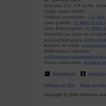
Dirección: Cra. 2 # 36-86, Cart
Código postal 130001
Teléfono conmutador:
+57 605 
Línea gratuita:
01-8000-415393
Línea Anticorrupción:
01-8000-4
Denuncias por actos de corrupci
www.cartagena.gov.co/denuncia
Acciones de tutela:
unidaddetut
Notificaciones judiciales:
notificacionesjudicialesadminist
Correo institucional:
alcalde@ca
@alcaldiactg
@alcaldi
Políticas del sitio
Mapa del siti
Copyright © 2026-Derechos res