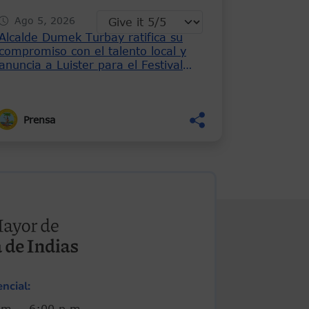
Ago 5, 2026
Alcalde Dumek Turbay ratifica su
compromiso con el talento local y
anuncia a Luister para el Festival
Náutico
Prensa
ncial:
00 a.m. - 6:00 p.m.