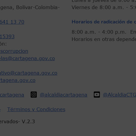
agena, Bolívar-Colombia-
Viernes de 8:00 a.m. -
Horarios de radicación de 
641 13 70
8:00 a.m. - 4:00 p.m.
15393
Horarios en otras depend
ón:
scorrupcion
elas@cartagena.gov.co
rativo@cartagena.gov.co
rtagena.gov.co
acartagena
@alcaldiacartagena
@AlcaldiaCT
o
Términos y Condiciones
ervados- V.2.3