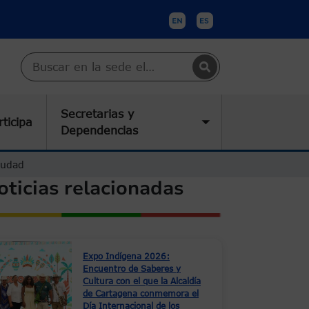
Buscar en Cartagena
Secretarias y
rticipa
submenu
Toggle submenu
Dependencias
iudad
oticias relacionadas
Expo Indígena 2026:
Encuentro de Saberes y
Cultura con el que la Alcaldía
de Cartagena conmemora el
Día Internacional de los