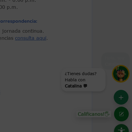
 5:00 p.m.
correspondencia:
 En jornada continua.
encias
consulta aquí
.
Hola, soy
Catalina
...
¿Tienes dudas?
Habla con
Catalina 💬
G
+
Califícanos!🖐