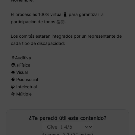
El proceso es 100% virtual 🖥️, para garantizar la
participación de todos 👏🏻.
Los comités estarán integrados por un representante de
cada tipo de discapacidad:
🦻Auditiva
🧑‍🦼Física
👁️ Visual
🧠 Psicosocial
🧩 Intelectual
🔄 Múltiple
¿Te pareció útil este contenido?
Average:
3.7
(
26
votos)