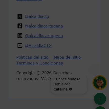
@alcaldiactg
@alcaldiacartagena
@alcaldiacartagena
@AlcaldiaCTG
Políticas del sitio
Mapa del sitio
Términos y Condiciones
Hola, soy
Catalina
...
Copyright © 2026-Derechos
reservados- V.2.3
¿Tienes dudas?
Habla con
Catalina 💬
+