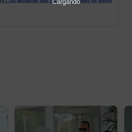
Cargando
ara 1.100 estudiantes! Nace una generación inédita con dominio