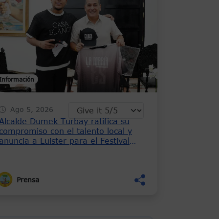
Información
Ago 5, 2026
Alcalde Dumek Turbay ratifica su
compromiso con el talento local y
anuncia a Luister para el Festival
Náutico
Prensa