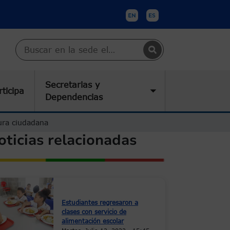
Buscar en Cartagena
Secretarias y
rticipa
submenu
Toggle submenu
Dependencias
ura ciudadana
oticias relacionadas
Estudiantes regresaron a
clases con servicio de
alimentación escolar