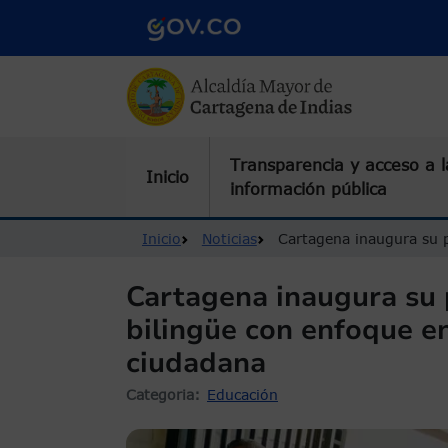
Pasar al contenido principal
Transparencia y acceso a l
Inicio
información pública
Ruta de navegación
Inicio
Noticias
Cartagena inaugura su p
Cartagena inaugura su 
bilingüe con enfoque en
ciudadana
Categoria
Educación