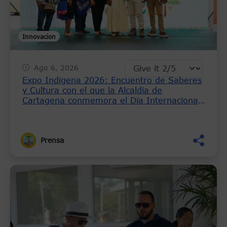
Innovacion
Ago 6, 2026
Expo Indígena 2026: Encuentro de Saberes
y Cultura con el que la Alcaldía de
Cartagena conmemora el Día Internacional
de los Pueblos Indígenas
Prensa