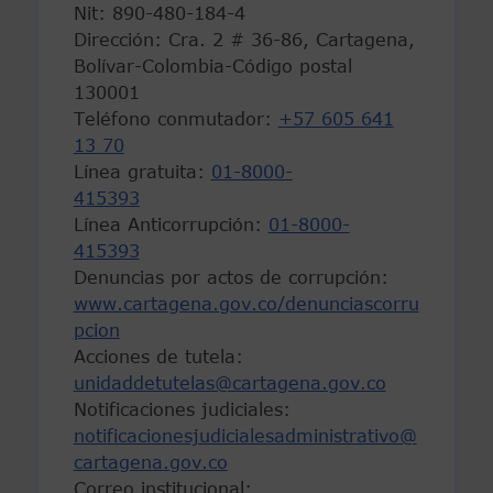
Nit: 890-480-184-4
Dirección: Cra. 2 # 36-86, Cartagena,
Bolívar-Colombia-Código postal
130001
Teléfono conmutador:
+57 605 641
13 70
Línea gratuita:
01-8000-
415393
Línea Anticorrupción:
01-8000-
415393
Denuncias por actos de corrupción:
www.cartagena.gov.co/denunciascorru
pcion
Acciones de tutela:
unidaddetutelas@cartagena.gov.co
Notificaciones judiciales:
notificacionesjudicialesadministrativo@
cartagena.gov.co
Correo institucional: