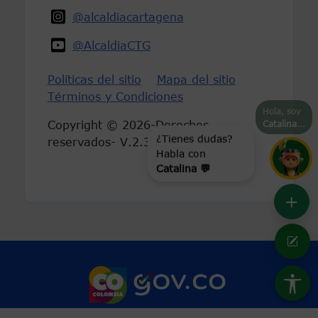
@alcaldiacartagena
@AlcaldiaCTG
Políticas del sitio
Mapa del sitio
Términos y Condiciones
Hola, soy
Copyright © 2026-Derechos
Catalina
...
reservados- V.2.3
¿Tienes dudas?
Habla con
Catalina 💬
+
Marca Colombia
Logo Gobierno 