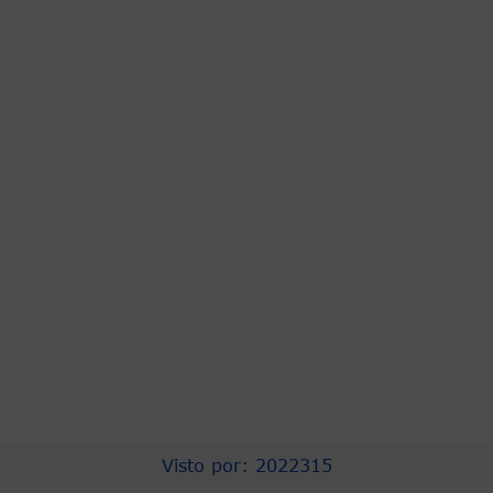
PRESIDENCIA
ASOCAPITALES
COMPRA EFICIENTE
PROCURADURIA
CNSC
URNA DE CRISTAL
CONTRALORÍA
PERSONERIA
CONCEJO DISTRITAL
TRANSPARENCIA
Visto por: 2022315