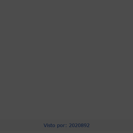
PRESIDENCIA
ASOCAPITALES
COMPRA EFICIENTE
PROCURADURIA
CNSC
URNA DE CRISTAL
CONTRALORÍA
PERSONERIA
CONCEJO DISTRITAL
TRANSPARENCIA
Visto por: 2020892