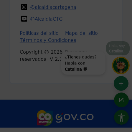
@alcaldiacartagena
@AlcaldiaCTG
Políticas del sitio
Mapa del sitio
Términos y Condiciones
Hola, soy
Catalina
...
Copyright © 2026-Derechos
reservados- V.2.3
¿Tienes dudas?
Habla con
Catalina 💬
+
Marca Colombia
Logo Gobierno 