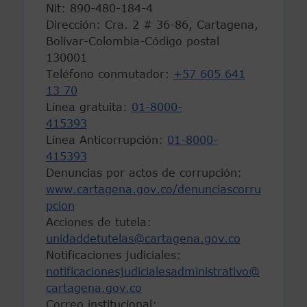
Nit: 890-480-184-4
Dirección: Cra. 2 # 36-86, Cartagena,
Bolívar-Colombia-Código postal
130001
Teléfono conmutador:
+57 605 641
13 70
Línea gratuita:
01-8000-
415393
Línea Anticorrupción:
01-8000-
415393
Denuncias por actos de corrupción:
www.cartagena.gov.co/denunciascorru
pcion
Acciones de tutela:
unidaddetutelas@cartagena.gov.co
Notificaciones judiciales:
notificacionesjudicialesadministrativo@
cartagena.gov.co
Correo institucional: