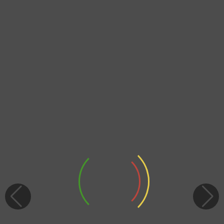
Celular
Dirección de Residencia
100 Caracteres Máximo
Edad
Parentesco con la víctima
Correo Electrónico
Correo Electrónico
Confirmar correo electrónico
Relato de desaparición