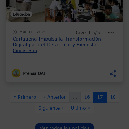
Educación
Mar 10, 2025
Cartagena Impulsa la Transformación
Digital para el Desarrollo y Bienestar
Ciudadano
Prensa OAI
Paginación
Primera página
Página anterior
Page
Página actual
Page
« Primero
‹ Anterior
…
16
17
18
Siguiente página
Última página
Siguiente ›
Ultimo »
Ver todas las noticias