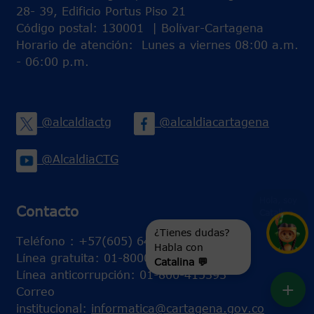
28- 39, Edificio Portus Piso 21
Código postal: 130001 | Bolívar-Cartagena
Horario de atención: Lunes a viernes 08:00 a.m.
- 06:00 p.m.
@alcaldiactg
@alcaldiacartagena
@AlcaldiaCTG
Hola, soy
Contacto
Catalina
...
¿Tienes dudas?
Habla con
Teléfono : +57(605) 641 13 70
Catalina 💬
Línea gratuita: 01-80000-415393
Línea anticorrupción: 01-800-415393
+
Correo
institucional:
informatica@cartagena.gov.co