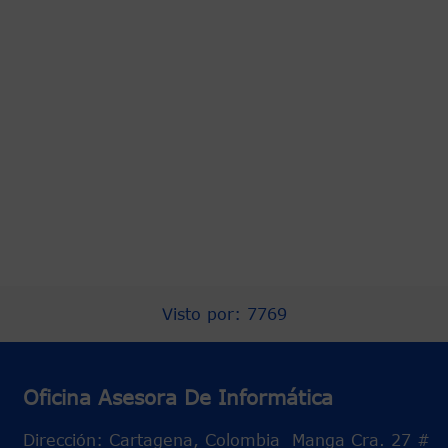
Gestor de Proyectos
Michael Jack Cohen Arteaga
Visto por: 7769
Oficina Asesora De Informática
Dirección: Cartagena, Colombia Manga Cra. 27 #