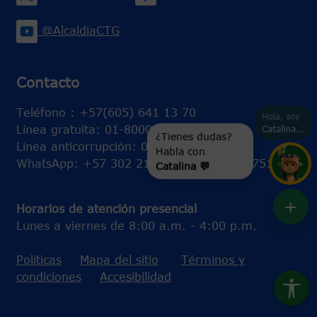
@AlcaldiaCTG
Contacto
Teléfono : +57(605) 641 13 70
Hola, soy
Línea gratuita: 01-80000-415393
Catalina
...
¿Tienes dudas?
Línea anticorrupción: 01-800-415393
Habla con
WhatsApp: +57 302 2172802 - +57 301 7515384
Catalina 💬
+
Horarios de atención presencial
Lunes a viernes de 8:00 a.m. - 4:00 p.m.
Políticas
Mapa del sitio
Términos y
condiciones
Accesibilidad