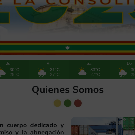
Ju
Vi
Sá
Do
30°C
31°C
33°C
3
28°C
27°C
27°C
2
Quienes Somos
n cuerpo dedicado y
omiso y la abnegación