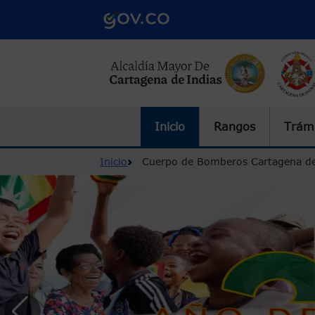
Pasar al contenido principal
Inicio
Rangos
Trámi
Ruta de navegación
Inicio
Cuerpo de Bomberos Cartagena de