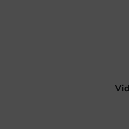
Cartagena fortalece el s
pertenencia de Bomberi
Comunitarios
Cuerpo Bomberos
Paginación
Vid