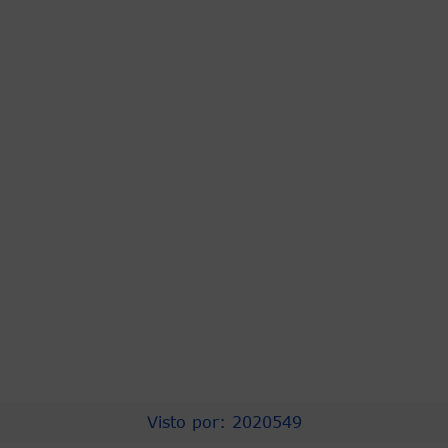
PRESIDENCIA
ASOCAPITALES
COMPRA EFICIENTE
PROCURADURIA
CNSC
URNA DE CRISTAL
CONTRALORÍA
PERSONERIA
CONCEJO DISTRITAL
TRANSPARENCIA
Visto por: 2020549