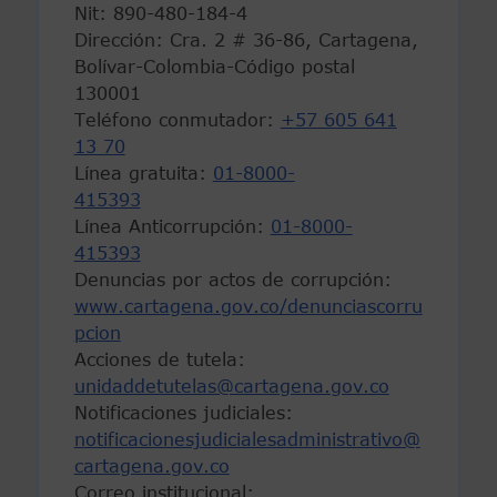
Nit: 890-480-184-4
Dirección: Cra. 2 # 36-86, Cartagena,
Bolívar-Colombia-Código postal
130001
Teléfono conmutador:
+57 605 641
13 70
Línea gratuita:
01-8000-
415393
Línea Anticorrupción:
01-8000-
415393
Denuncias por actos de corrupción:
www.cartagena.gov.co/denunciascorru
pcion
Acciones de tutela:
unidaddetutelas@cartagena.gov.co
Notificaciones judiciales:
notificacionesjudicialesadministrativo@
cartagena.gov.co
Correo institucional: