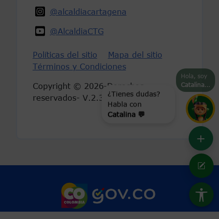
@alcaldiacartagena
@AlcaldiaCTG
Políticas del sitio
Mapa del sitio
Términos y Condiciones
Hola, soy
Catalina
...
Copyright © 2026-Derechos
¿Tienes dudas?
reservados- V.2.3
Habla con
Catalina 💬
+
Marca Colombia
Logo Gobierno 