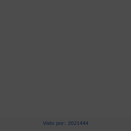
PRESIDENCIA
ASOCAPITALES
COMPRA EFICIENTE
PROCURADURIA
CNSC
URNA DE CRISTAL
CONTRALORÍA
PERSONERIA
CONCEJO DISTRITAL
TRANSPARENCIA
Visto por: 2021444