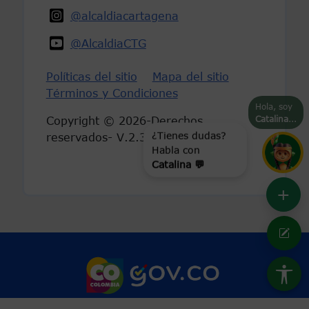
@alcaldiacartagena
@AlcaldiaCTG
Políticas del sitio
Mapa del sitio
Términos y Condiciones
Hola, soy
Catalina
...
Copyright © 2026-Derechos
¿Tienes dudas?
reservados- V.2.3
Habla con
Catalina 💬
+
Marca Colombia
Logo Gobierno 