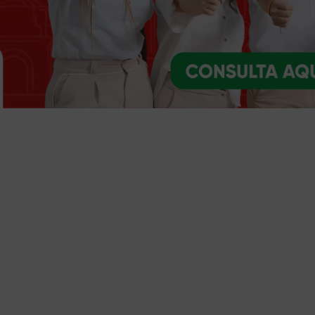
Trámites y servicios
Selecciona el trámite o servicio que necesites
Ventanilla única