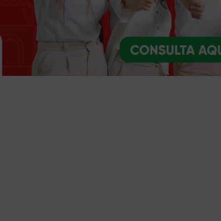
Trámites y servicios
Selecciona el trámite o servicio que necesites
Ventanilla única